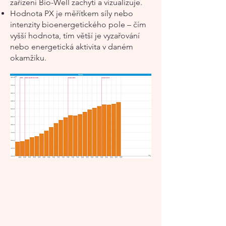
zařízení Bio-Well zachytí a vizualizuje.
Hodnota PX je měřítkem síly nebo
intenzity bioenergetického pole – čím
vyšší hodnota, tím větší je vyzařování
nebo energetická aktivita v daném
okamžiku.