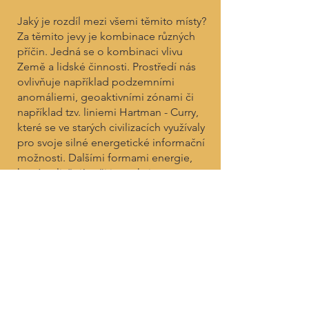
Jaký je rozdíl mezi všemi těmito místy?
Za těmito jevy je kombinace různých
příčin. Jedná se o kombinaci vlivu
Země a lidské činnosti. Prostředí nás
ovlivňuje například podzemními
anomáliemi, geoaktivními zónami či
například tzv. liniemi Hartman - Curry,
které se ve starých civilizacích využívaly
pro svoje silné energetické informační
možnosti. Dalšími formami energie,
které ovlivňují naši interakci s
prostorem, jsou například použité
stavební materiály, struktura a tvarový
design prostoru. Je třeba počítat i s
jemnějšími energetickými strukturami,
jako jsou emocionální a mentální
otisky významných událostí, které jsou
propsané do energetické sítě místa.